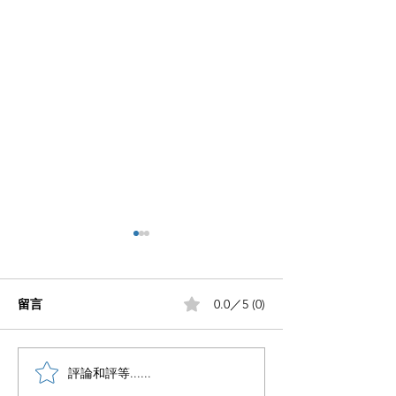
留言
0.0／5 (0)
小红书五个痛点谁懂啊
評論和評等......
小红书怎么赚钱