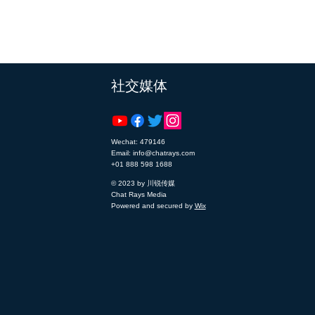
​社交媒体
Wechat: 479146
Email: info@chatrays.com
+01 888 598 1688
© 2023 by 川锐传媒
Chat Rays Media
Powered and secured by
Wix