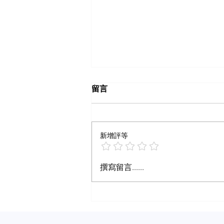
留言
新增評等
什么样内容算爆文
撰寫留言......