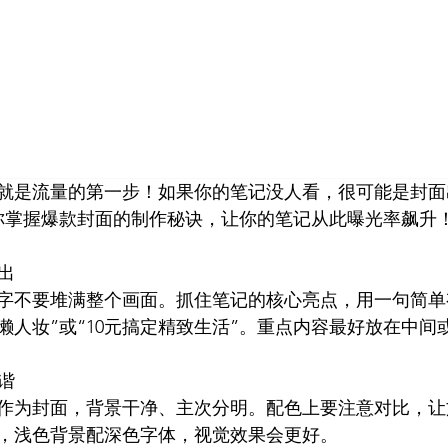
首页
小红书
视频号
公众号
营销技巧
品牌塑
就是流量的第一步！如果你的笔记没人看，很可能是封面
你掌握爆款封面的制作秘诀，让你的笔记从此曝光率飙升
出
字不要堆满整个画面。抓住笔记的核心亮点，用一句简单
懒人妆”或“10元搞定精致生活”。重点内容最好放在中间
谐
作为封面，背景干净、主次分明。配色上要注意对比，让
，浅色背景配深色字体，视觉效果会更好。