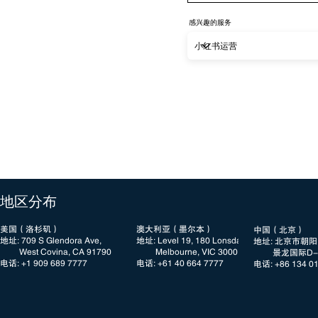
感兴趣的服务
​地区分布
美国（洛杉矶）
澳大利亚（墨尔本）
中国（北京）
地址: 709 S Glendora Ave,
地址: Level 19, 180 Lonsdale Street
地址: 北京市朝
West Covina, CA 91790
Melbourne, VIC 3000
景龙国际D-3
电话: +1 909 689 7777​​
电话: +61 40 664 7777
电话: +86 134 0