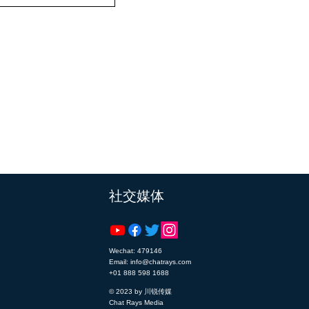
​社交媒体
Wechat: 479146
Email: info@chatrays.com
+01 888 598 1688
© 2023 by 川锐传媒
Chat Rays Media