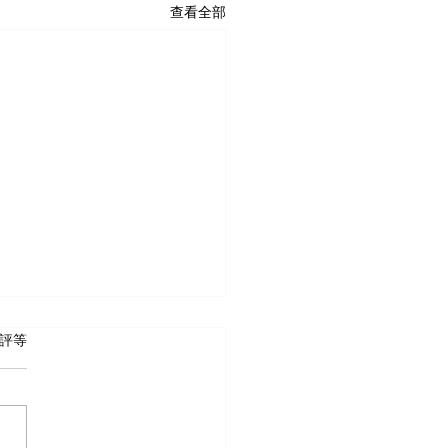
查看全部
 5 顆星）。
評等