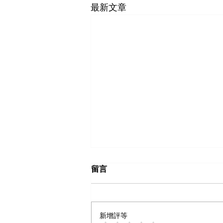
最新文章
留言
新增評等
什么样内容算爆文