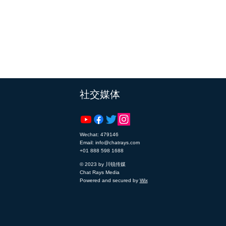
​社交媒体
Wechat: 479146
Email: info@chatrays.com
+01 888 598 1688
© 2023 by 川锐传媒
Chat Rays Media
Powered and secured by
Wix