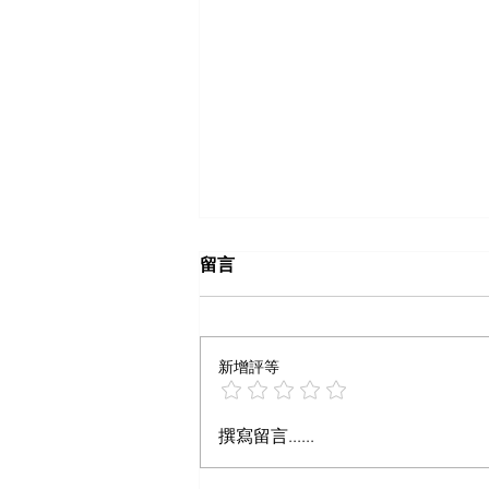
留言
新增評等
什么样内容算爆文
撰寫留言......