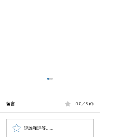
留言
0.0／5 (0)
小红书五个痛点谁懂啊
評論和評等......
小红书怎么赚钱
章告诉你