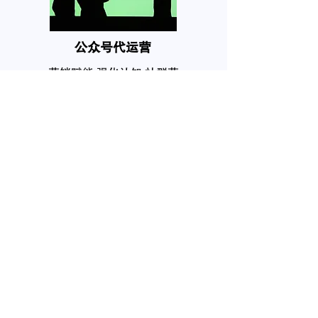
公众号代运营
营销赋能,强化认知,社群营
销,私域流量,
个人品牌塑造
互联网在网上拥有你的个人
信息，任何人都需要自己的
品牌