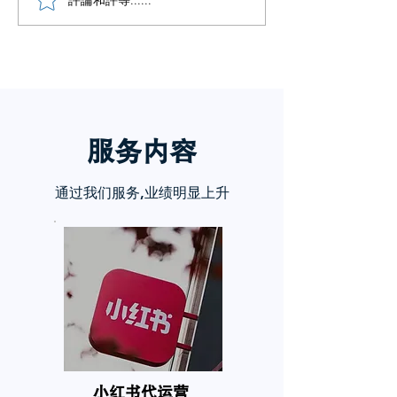
小红书怎么赚钱
章告诉你
服务内
容
通过我们服务,业绩明显上升
小红书代运营