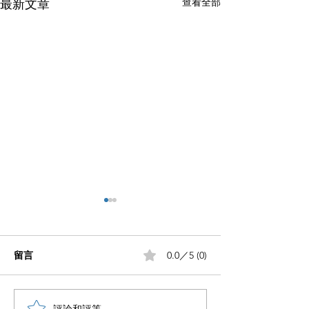
查看全部
最新文章
留言
0.0／5 (0)
小红书五个痛点谁懂啊
評論和評等......