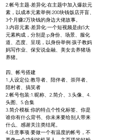
2.帐号主题-差异化:在主题中加入爆款元
素，以成本元素举例:200块钱饭店开盲、
3个月赚2万块钱的身边大佬故事。
3.内容元素-差异化:一个短视频是由5大
元素构成，分别是:p身份、场景、服化
道、态度、呈现，以身份举例:孩子教妈
妈写作业、保安说金融、美女去养猪场
养猪。
四、帐号搭建
1.人设定位:教导者、陪伴者、崇拜者、
陪村者、搞笑者
2.帐号包装:1.昵称、2.简介、3.头像、4.
头图、5.合集
3.简介模板:你的特点个性化标签、你是
谁你有什么背书、你未来要给别人带来
什么、感谢关注类结尾。
4.注意事项:要做一个有温度的帐号，不
要像一个功利的机器人，主页搭的好粉