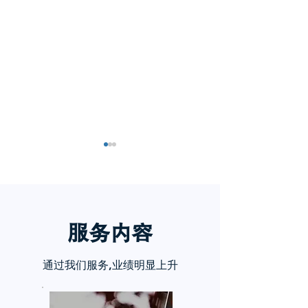
服务内
容
小红书五个痛点谁懂啊
小红书怎么赚钱
通过我们服务,业绩明显上升
章告诉你