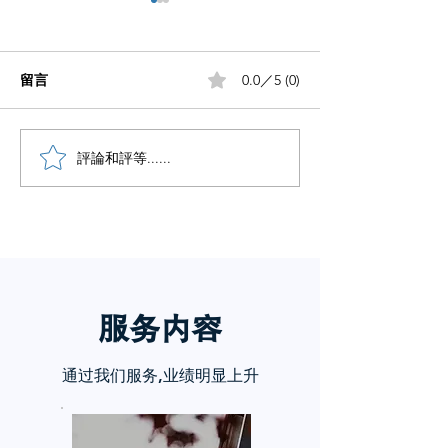
留言
0.0／5 (0)
小红书五个痛点谁懂啊
評論和評等......
小红书怎么赚钱
章告诉你
服务内
容
通过我们服务,业绩明显上升