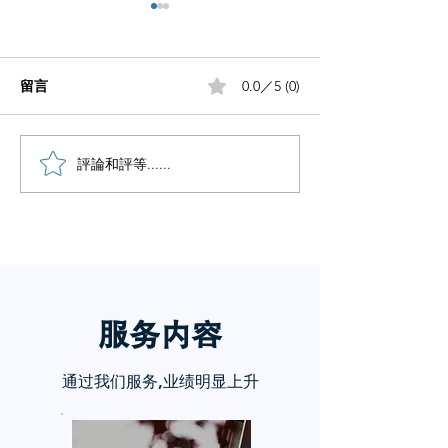
留言
0.0／5 (0)
小红书五个痛点谁懂啊
評論和評等......
小红书怎么赚钱
章告诉你
服务内
容
通过我们服务,业绩明显上升