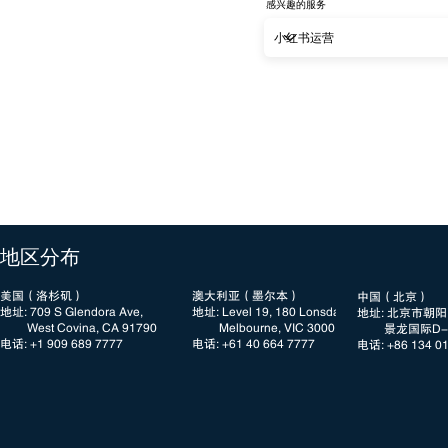
感兴趣的服务
​地区分布
美国（洛杉矶）
澳大利亚（墨尔本）
中国（北京）
地址: 709 S Glendora Ave,
地址: Level 19, 180 Lonsdale Street
地址: 北京市朝
West Covina, CA 91790
Melbourne, VIC 3000
景龙国际D-3
电话: +1 909 689 7777​​
电话: +61 40 664 7777
电话: +86 134 0