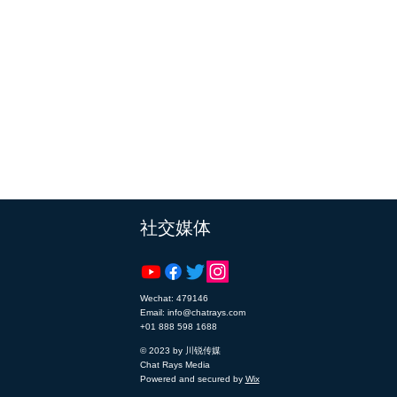
​社交媒体
Wechat: 479146
Email: info@chatrays.com
+01 888 598 1688
© 2023 by 川锐传媒
Chat Rays Media
Powered and secured by
Wix