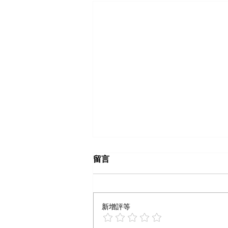
留言
新增評等
想火别再靠笔记数量取胜