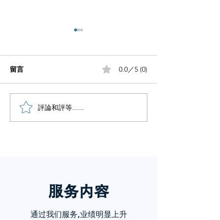
留言
0.0／5 (0)
小红书五个痛点谁懂啊
評論和評等......
小红书怎么赚钱
章告诉你
服务内
容
通过我们服务,业绩明显上升