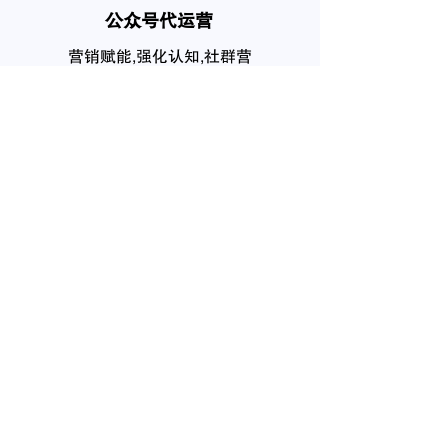
公众号代运营
营销赋能,强化认知,社群营
销,私域流量,
个人品牌塑造
互联网在网上拥有你的个人
信息，任何人都需要自己的
品牌
我要咨询