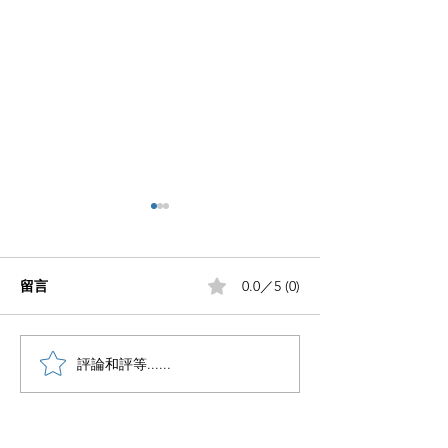
留言
0.0／5 (0)
小红书五个痛点谁懂啊
評論和評等......
小红书怎么赚钱
章告诉你