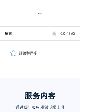
留言
0.0／5 (0)
小红书五个痛点谁懂啊
評論和評等......
小红书怎么赚钱
章告诉你
服务内
容
通过我们服务,业绩明显上升