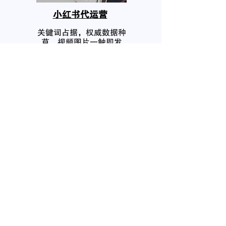
小红书代运营
关键词占据，权威数据种
草，视频图片一触即发
​视频号代运营
全链路营销,品牌赋能,抓住
流量风口,占据新赛道