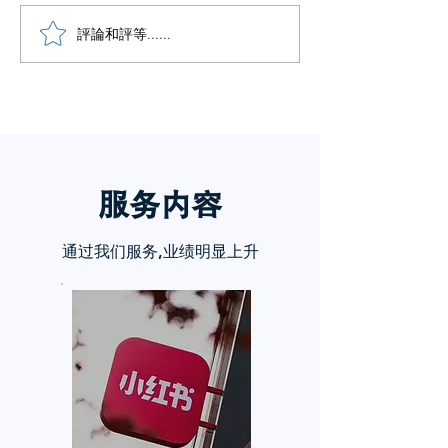
小红书五个痛点谁懂啊
評論和評等......
小红书怎么赚钱
章告诉你
服务内
容
通过我们服务,业绩明显上升