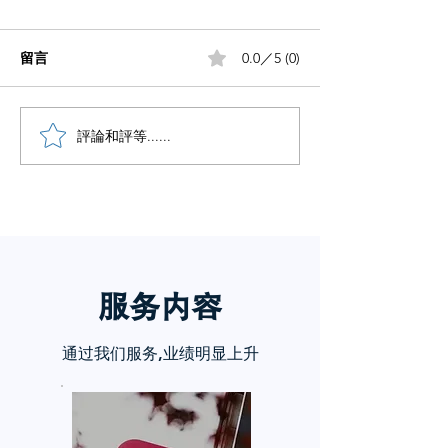
留言
0.0／5 (0)
小红书五个痛点谁懂啊
評論和評等......
小红书怎么赚钱
章告诉你
服务内
容
通过我们服务,业绩明显上升