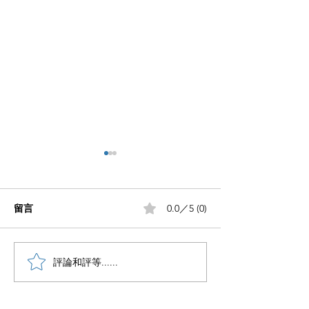
留言
0.0／5 (0)
小红书五个痛点谁懂啊
評論和評等......
小红书怎么赚钱
章告诉你