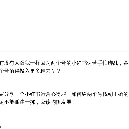
首页
小红书
视频号
公众号
营销技巧
品牌塑
，有没有人跟我一样因为两个号的小红书运营手忙脚乱，
个号值得投入更多精力？？
家分享一个小红书运营心得💭，如何给两个号找到正确
定不能孤注一掷，应该均衡发展！
。