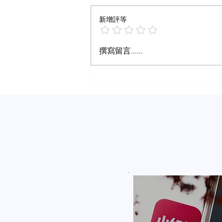
新增評等
什么样内容算爆文
撰寫留言......