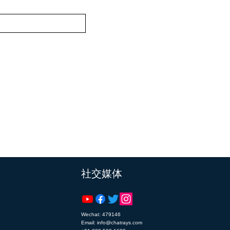
​社交媒体
Wechat: 479146
Email: info@chatrays.com