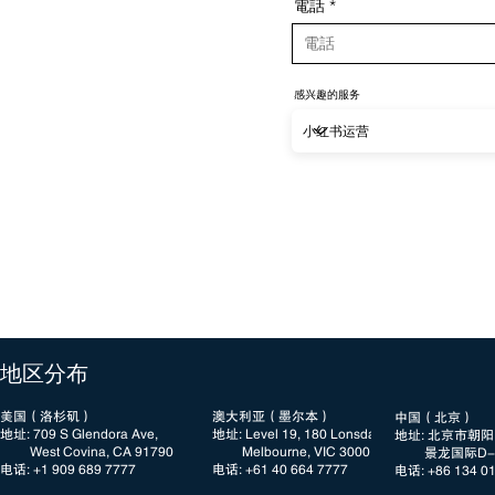
電話
感兴趣的服务
​地区分布
美国（洛杉矶）
澳大利亚（墨尔本）
中国（北京）
地址: 709 S Glendora Ave,
地址: Level 19, 180 Lonsdale Street
地址: 北京市朝
West Covina, CA 91790
Melbourne, VIC 3000
景龙国际D-3
电话: +1 909 689 7777​​
电话: +61 40 664 7777
电话: +86 134 0