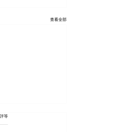
查看全部
 5 顆星）。
評等