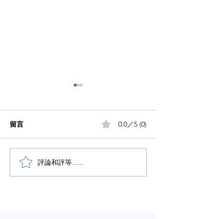
留言
0.0／5 (0)
小红书五个痛点谁懂啊
評論和評等......
小红书怎么赚钱
章告诉你