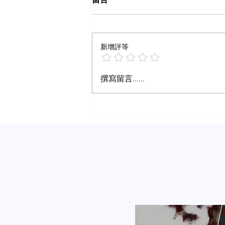
新增評等
什么样内容算爆文
撰寫留言......