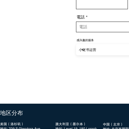
電話
感兴趣的服务
​地区分布
美国（洛杉矶）
澳大利亚（墨尔本）
中国（北京）
地址: 709 S Glendora Ave,
地址: Level 19, 180 Lonsdale Street