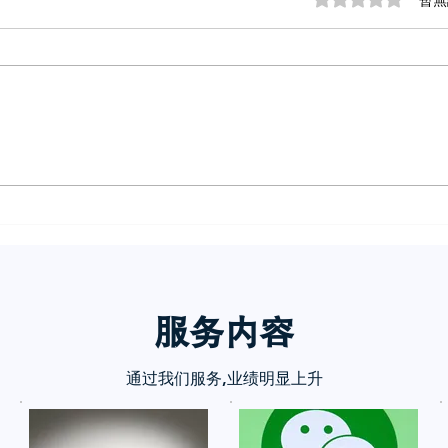
評等為 0（最高為
暫無
小红书五个痛点谁懂啊
小红
诉你
服务内
容
通过我们服务,业绩明显上升