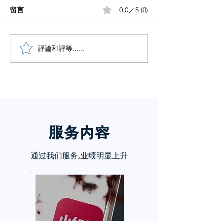
留言
0.0／5 (0)
笔记没流量做好这5步
評論和評等......
想做自媒体却不
手？
服务内
容
通过我们服务,业绩明显上升