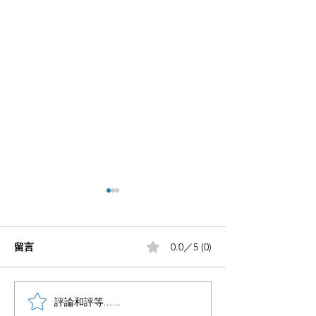
留言
0.0／5 (0)
笔记没流量做好这5步
評論和評等......
想做自媒体却不