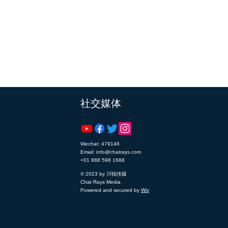
​社交媒体
Wechat: 479146
Email: info@chatrays.com
+01 888 598 1688
© 2023 by 川锐传媒
Chat Rays Media
Powered and secured by
Wix