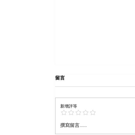
留言
新增評等
想火别再靠笔记数量取胜
撰寫留言......