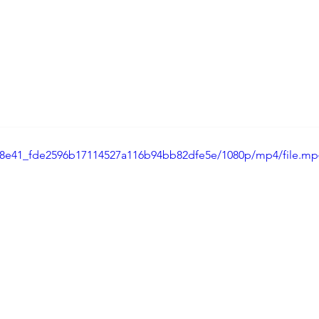
首页
小红书
视频号
公众号
营销技巧
品牌塑
/db8e41_fde2596b17114527a116b94bb82dfe5e/1080p/mp4/file.mp