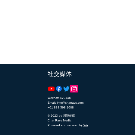
​社交媒体
Wechat: 479146
Email: info@chatrays.com
+01 888 598 1688
© 2023 by 川锐传媒
Chat Rays Media
Powered and secured by
Wix