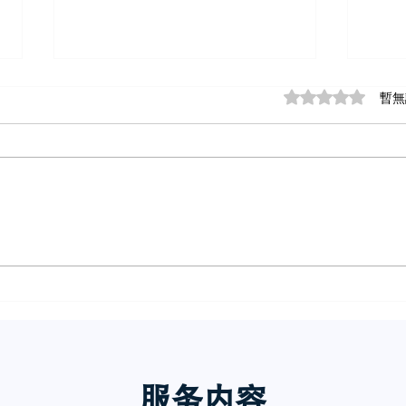
評等為 0（最高為
暫無
小红书五个痛点谁懂啊
小红
诉你
服务内
容