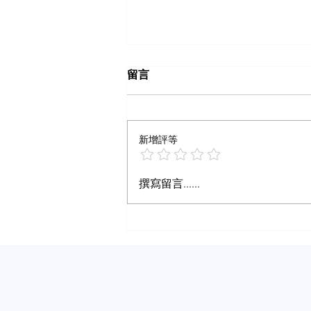
留言
新增評等
什么样内容算爆文
撰寫留言......