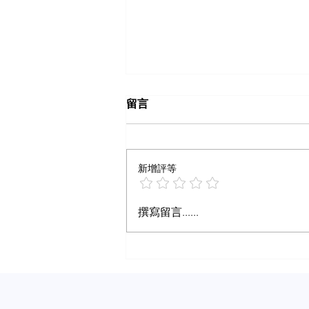
留言
新增評等
想火别再靠笔记数量取胜
撰寫留言......