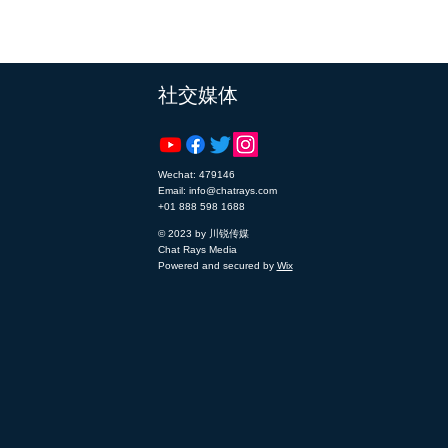
​社交媒体
Wechat: 479146
Email: info@chatrays.com
+01 888 598 1688
© 2023 by 川锐传媒
Chat Rays Media
Powered and secured by
Wix