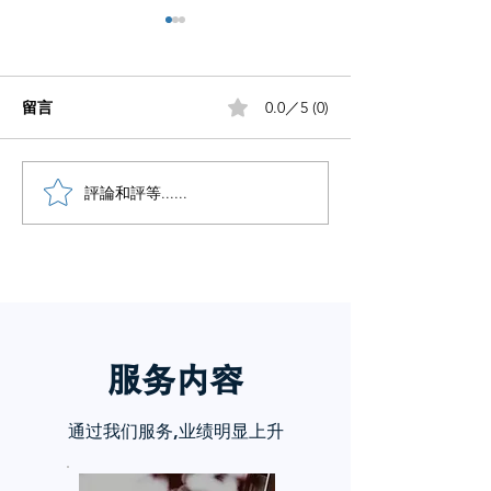
留言
0.0／5 (0)
如何做好自媒体
笔记没流量做好这5步
評論和評等......
服务内
容
通过我们服务,业绩明显上升