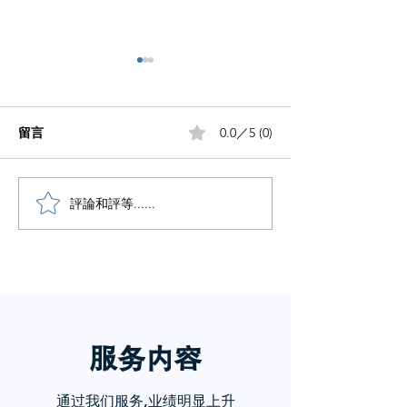
留言
0.0／5 (0)
如何做好自媒体
笔记没流量做好这5步
評論和評等......
服务内
容
通过我们服务,业绩明显上升