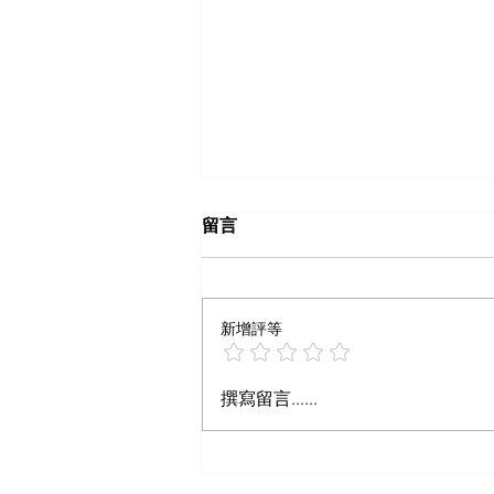
留言
新增評等
什么样内容算爆文
撰寫留言......