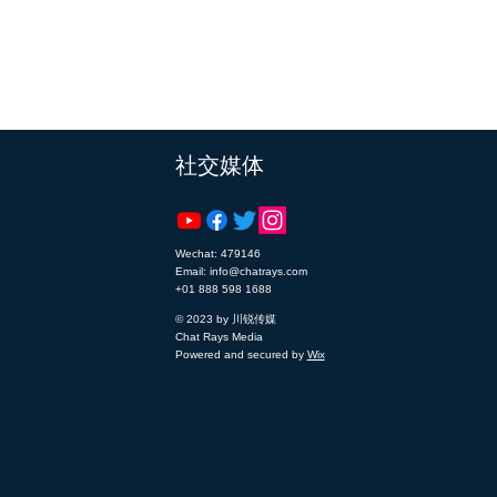
​社交媒体
Wechat: 479146
Email: info@chatrays.com
+01 888 598 1688
© 2023 by 川锐传媒
Chat Rays Media
Powered and secured by
Wix