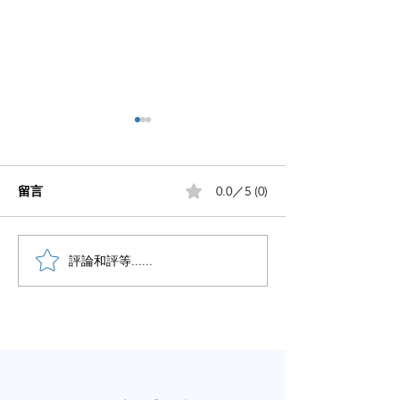
留言
0.0／5 (0)
小红书五个痛点谁懂啊
評論和評等......
小红书怎么赚钱
章告诉你