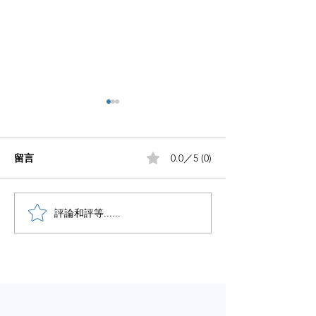
留言
0.0／5 (0)
小红书五个痛点谁懂啊
評論和評等......
小红书怎么赚钱
章告诉你