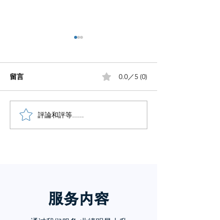
留言
0.0／5 (0)
小红书五个痛点谁懂啊
評論和評等......
小红书怎么赚钱
章告诉你
服务内
容