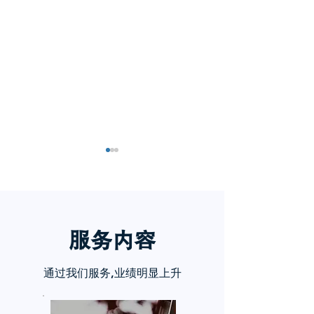
服务内
容
小红书五个痛点谁懂啊
小红书怎么赚钱
通过我们服务,业绩明显上升
章告诉你