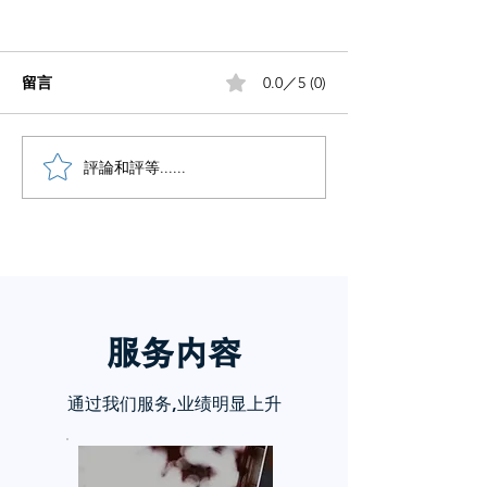
留言
0.0／5 (0)
小红书五个痛点谁懂啊
評論和評等......
小红书怎么赚钱
章告诉你
服务内
容
通过我们服务,业绩明显上升