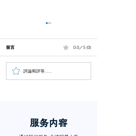
留言
0.0／5 (0)
小红书五个痛点谁懂啊
評論和評等......
小红书怎么赚钱
章告诉你
服务内
容