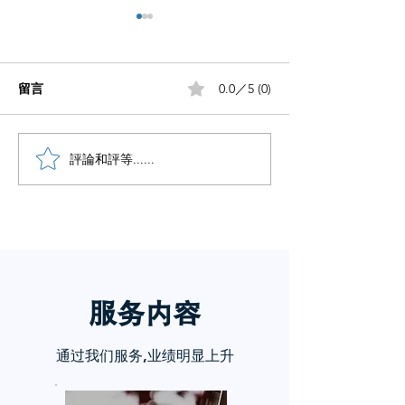
留言
0.0／5 (0)
小红书五个痛点谁懂啊
評論和評等......
小红书怎么赚钱
章告诉你
服务内
容
通过我们服务,业绩明显上升