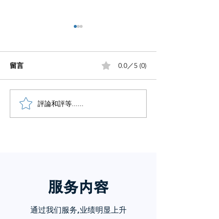
留言
0.0／5 (0)
小红书五个痛点谁懂啊
評論和評等......
小红书怎么赚钱
章告诉你
服务内
容
通过我们服务,业绩明显上升