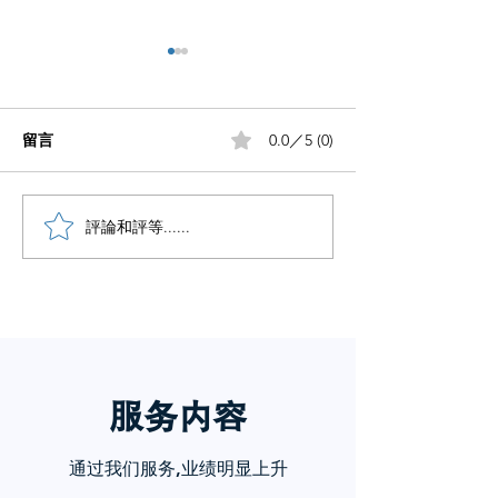
留言
0.0／5 (0)
小红书五个痛点谁懂啊
評論和評等......
小红书怎么赚钱
章告诉你
服务内
容
通过我们服务,业绩明显上升