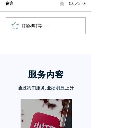
留言
0.0／5 (0)
小红书五个痛点谁懂啊
評論和評等......
小红书怎么赚钱
章告诉你
服务内
容
通过我们服务,业绩明显上升