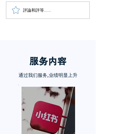
小红书五个痛点谁懂啊
評論和評等......
小红书怎么赚钱
章告诉你
服务内
容
通过我们服务,业绩明显上升