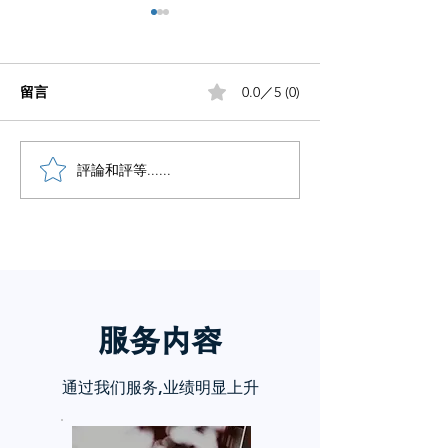
留言
0.0／5 (0)
小红书五个痛点谁懂啊
評論和評等......
小红书怎么赚钱
章告诉你
服务内
容
通过我们服务,业绩明显上升