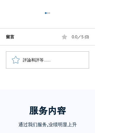
留言
0.0／5 (0)
小红书五个痛点谁懂啊
評論和評等......
小红书怎么赚钱
章告诉你
服务内
容
通过我们服务,业绩明显上升