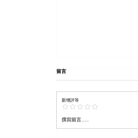
留言
新增評等
什么样内容算爆文
撰寫留言......