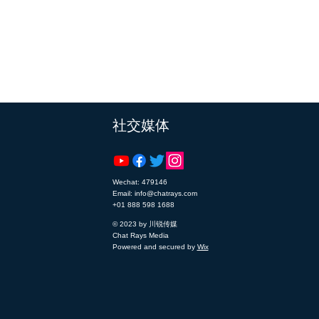
​社交媒体
Wechat: 479146
Email: info@chatrays.com
+01 888 598 1688
© 2023 by 川锐传媒
Chat Rays Media
Powered and secured by
Wix