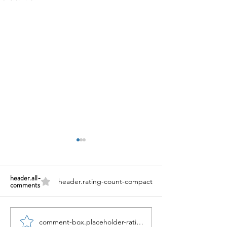
header.all-
header.rating-count-compact
comments
小红书五个痛点谁懂啊
小红书怎么赚钱
comment-box.placeholder-ratings