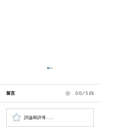
留言
0.0／5 (0)
笔记没流量做好这5步
評論和評等......
想做自媒体却不
手？