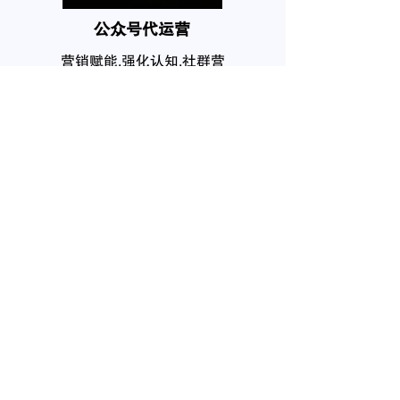
公众号代运营
营销赋能,强化认知,社群营
销,私域流量,
个人品牌塑造
互联网在网上拥有你的个人
信息，任何人都需要自己的
品牌
我要咨询