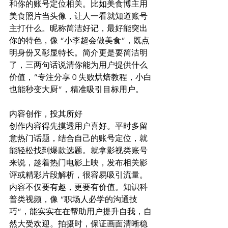
和你的账号定位相关。比如美食博主用
美食照片当头像，让人一看就知道账号
主打什么。昵称简洁好记，最好能突出
你的特色，像 “小李超会做美食”，既点
明身份又彰显特长。简介更是要简洁明
了，三两句话说清你能为用户提供什么
价值，“专注分享 0 失败烘焙教程，小白
也能秒变大厨”，精准吸引目标用户。​
内容创作，投其所好​
创作内容得先摸透用户喜好。平时多留
意热门话题，结合自己的账号定位，就
能轻松找到爆款选题。就拿影视类账号
来说，趁着热门电影上映，发布相关影
评或精彩片段解析，很容易吸引流量。
内容不仅要有趣，更要有价值。知识科
普类视频，像 “职场人必学的沟通技
巧”，能实实在在帮助用户提升自我，自
然大受欢迎。拍摄时，保证画面清晰稳