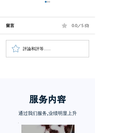
留言
0.0／5 (0)
笔记没流量做好这5步
評論和評等......
想做自媒体却不
手？
服务内
容
通过我们服务,业绩明显上升