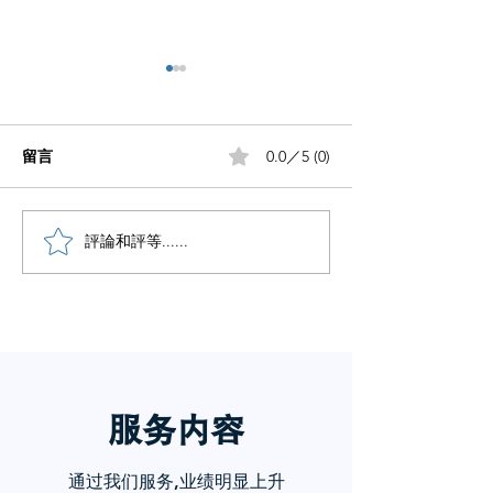
留言
0.0／5 (0)
小红书五个痛点谁懂啊
評論和評等......
小红书怎么赚钱
章告诉你
服务内
容
通过我们服务,业绩明显上升