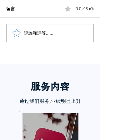
留言
0.0／5 (0)
小红书五个痛点谁懂啊
評論和評等......
小红书怎么赚钱
章告诉你
服务内
容
通过我们服务,业绩明显上升