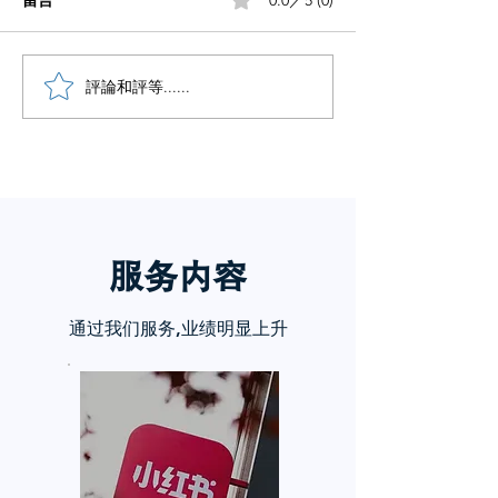
留言
0.0／5 (0)
小红书五个痛点谁懂啊
評論和評等......
小红书怎么赚钱
章告诉你
服务内
容
通过我们服务,业绩明显上升