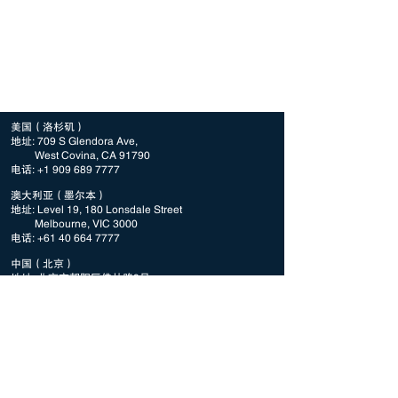
美国（洛杉矶）
地址: 709 S Glendora Ave,
West Covina, CA 91790
电话:
+1 909 689 7777
澳大利亚（墨尔本）
地址: Level 19, 180 Lonsdale Street
Melbourne, VIC 3000
电话:
+61 40 664 7777
中国（北京）
地址: 北京市朝阳区佛林路9号
景龙国际D-305
电话:
+86 134 0100 9777
新加坡
地址: 3 Fraser Street, #08 DUO Tower
Singapore, 189352
电话:
+65 8310 3110